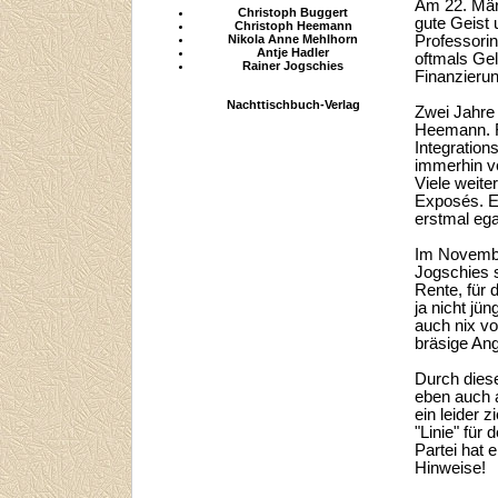
Am 22. März
Christoph Buggert
gute Geist 
Christoph Heemann
Nikola Anne Mehlhorn
Professori
Antje Hadler
oftmals Gel
Rainer Jogschies
Finanzierun
Nachttischbuch-Verlag
Zwei Jahre 
Heemann. Fü
Integratio
immerhin ve
Viele weite
Exposés. Es
erstmal ega
Im Novembe
Jogschies 
Rente, für
ja nicht jün
auch nix vo
bräsige Ange
Durch diese
eben auch 
ein leider 
"Linie" für
Partei hat e
Hinweise!