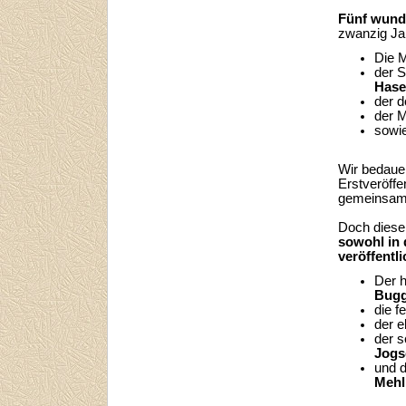
Fünf wund
zwanzig Jah
Die M
der 
Hase
der d
der M
sowie
Wir bedauer
Erstveröffe
gemeinsame
Doch dies
sowohl in 
veröffentl
Der 
Bugg
die f
der e
der 
Jogs
und d
Mehl