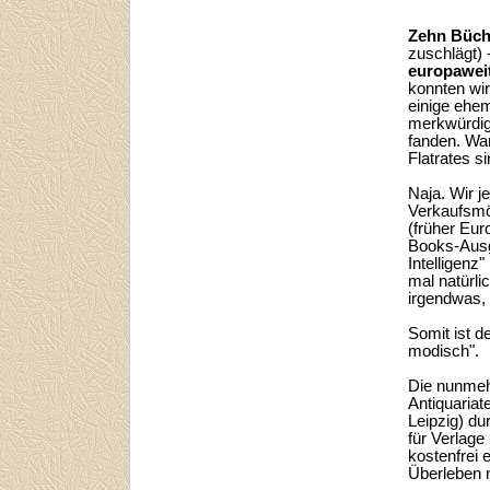
Zehn Büch
zuschlägt) 
europaweit
konnten wi
einige ehem
merkwürdig
fanden. War
Flatrates si
Naja. Wir j
Verkaufsmög
(früher Eur
Books-Ausg
Intelligenz
mal natürli
irgendwas,
Somit ist d
modisch".
Die nunmeh
Antiquariat
Leipzig) du
für Verlage
kostenfrei 
Überleben ni