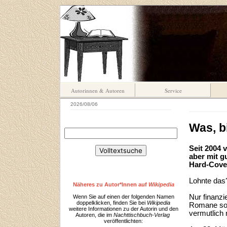
Autorinnen & Autoren
Service
2026/08/06
Was, bi
Seit 2004 
aber mit g
Hard-Cover
Lohnte das?
Näheres zu Autor*Innen auf
Wikipedia
Nur finanz
Wenn Sie auf einen der folgenden Namen
doppelklicken, finden Sie bei
Wikipedia
Romane sow
weitere Informationen zu der Autorin und den
vermutlich
Autoren, die im
Nachttischbuch-Verlag
veröffentlichten: