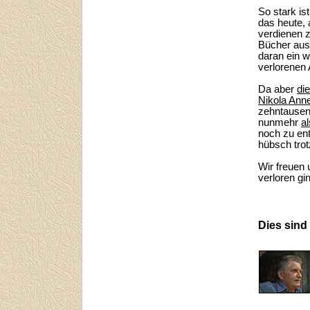
So stark is
das heute,
verdienen z
Bücher au
daran ein w
verlorenen
Da aber
di
Nikola Ann
zehntausen
nunmehr
a
noch zu ent
hübsch trot
Wir freuen 
verloren gi
Dies sind